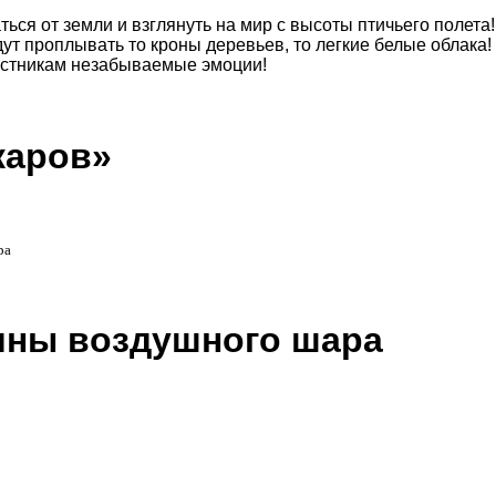
ься от земли и взглянуть на мир с высоты птичьего полета!
дут проплывать то кроны деревьев, то легкие белые облак
частникам незабываемые эмоции!
каров»
ра
ины воздушного шара