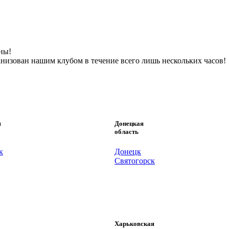
ны!
анизован нашим клубом в течение всего лишь нескольких часов!
я
Донецкая
область
к
Донецк
Святогорск
Харьковская