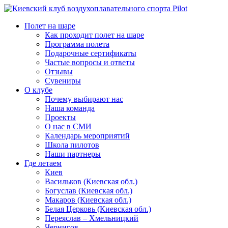
Полет на шаре
Как проходит полет на шаре
Программа полета
Подарочные сертификаты
Частые вопросы и ответы
Отзывы
Сувениры
О клубе
Почему выбирают нас
Наша команда
Проекты
О нас в СМИ
Календарь мероприятий
Школа пилотов
Наши партнеры
Где летаем
Киев
Васильков (Киевская обл.)
Богуслав (Киевская обл.)
Макаров (Киевская обл.)
Белая Церковь (Киевская обл.)
Переяслав – Хмельницкий
Чернигов