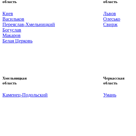
область
область
Киев
Львов
Васильков
Олесько
Переяслав-Хмельницкий
Свирж
Богуслав
Макаров
Белая Церковь
Хмельницкая
Черкасская
область
область
Каменец-Подольский
Умань