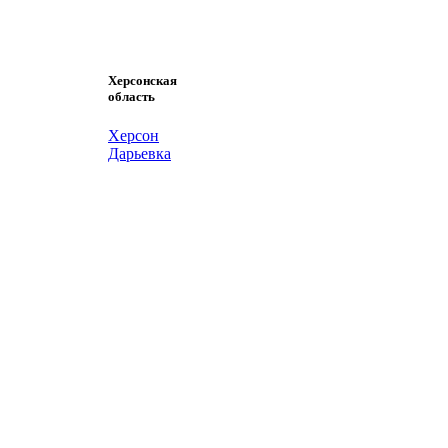
Херсонская
область
Херсон
Дарьевка