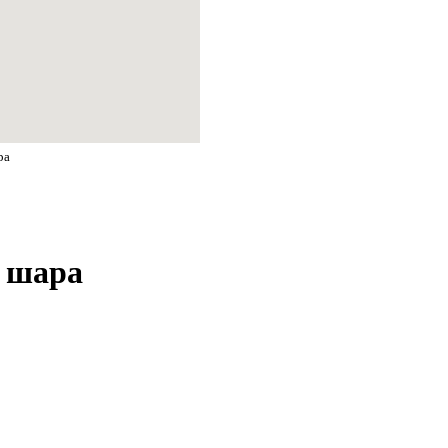
ра
о шара