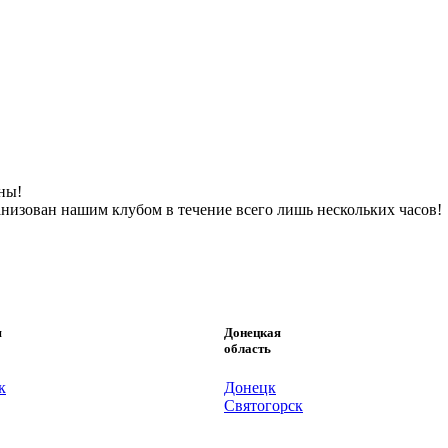
ны!
анизован нашим клубом в течение всего лишь нескольких часов!
я
Донецкая
область
к
Донецк
Святогорск