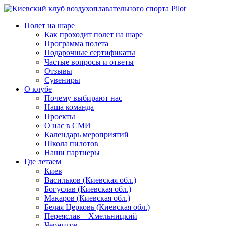
Полет на шаре
Как проходит полет на шаре
Программа полета
Подарочные сертификаты
Частые вопросы и ответы
Отзывы
Сувениры
О клубе
Почему выбирают нас
Наша команда
Проекты
О нас в СМИ
Календарь мероприятий
Школа пилотов
Наши партнеры
Где летаем
Киев
Васильков (Киевская обл.)
Богуслав (Киевская обл.)
Макаров (Киевская обл.)
Белая Церковь (Киевская обл.)
Переяслав – Хмельницкий
Чернигов