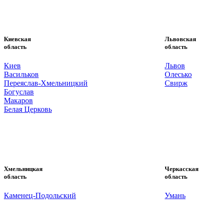
Киевская
Львовская
область
область
Киев
Львов
Васильков
Олесько
Переяслав-Хмельницкий
Свирж
Богуслав
Макаров
Белая Церковь
Хмельницкая
Черкасская
область
область
Каменец-Подольский
Умань