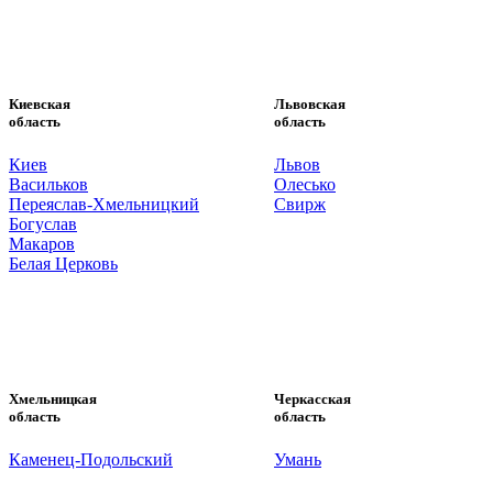
Киевская
Львовская
область
область
Киев
Львов
Васильков
Олесько
Переяслав-Хмельницкий
Свирж
Богуслав
Макаров
Белая Церковь
Хмельницкая
Черкасская
область
область
Каменец-Подольский
Умань