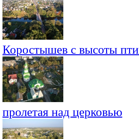
Коростышев с высоты пти
пролетая над церковью