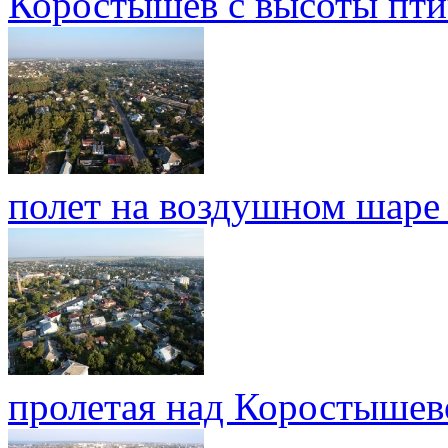
Коростышев с высоты пти
полет на воздушном шаре
пролетая над Коростыше