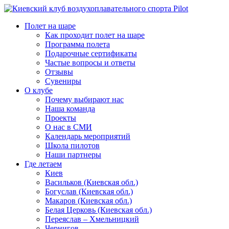
Полет на шаре
Как проходит полет на шаре
Программа полета
Подарочные сертификаты
Частые вопросы и ответы
Отзывы
Сувениры
О клубе
Почему выбирают нас
Наша команда
Проекты
О нас в СМИ
Календарь мероприятий
Школа пилотов
Наши партнеры
Где летаем
Киев
Васильков (Киевская обл.)
Богуслав (Киевская обл.)
Макаров (Киевская обл.)
Белая Церковь (Киевская обл.)
Переяслав – Хмельницкий
Чернигов