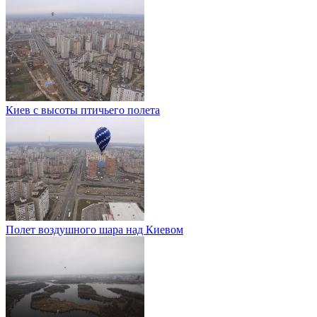
Киев с высоты птичьего полета
Полет воздушного шара над Киевом