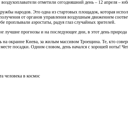
оздухоплаватели отметили сегодняшний день – 12 апреля – юбил
 Дружбы народов. Это одна из стартовых площадок, которая исп
получения от органов управления воздушным движением соотве
ебе проплывали аэростаты, радуя глаз случайных зрителей.
е лучшие прогнозы и на последующее дни, в этот день природа 
ь на окраине Киева, за жилым массивом Троещина. Те, кто сов
есте посадки. Одним словом, день начался с хорошей ноты! Чег
та человека в космос