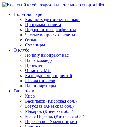
Полет на шаре
Как проходит полет на шаре
Программа полета
Подарочные сертификаты
Частые вопросы и ответы
Отзывы
Сувениры
О клубе
Почему выбирают нас
Наша команда
Проекты
О нас в СМИ
Календарь мероприятий
Школа пилотов
Наши партнеры
Где летаем
Киев
Васильков (Киевская обл.)
Богуслав (Киевская обл.)
Макаров (Киевская обл.)
Белая Церковь (Киевская обл.)
Переяслав – Хмельницкий
Чернигов