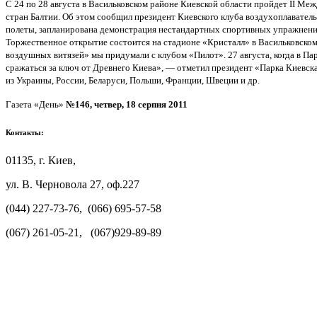
С 24 по 28 августа в Васильковском районе Киевской области пройдет II 
стран Балтии. Об этом сообщил президент Киевского клуба воздухоплавате
полеты, запланирована демонстрация нестандартных спортивных упражнени
Торжественное открытие состоится на стадионе «Кристалл» в Васильковском
воздушных витязей» мы придумали с клубом «Пилот». 27 августа, когда в 
сражаться за ключ от Древнего Киева», — отметил президент «Парка Киевск
из Украины, России, Беларуси, Польши, Франции, Швеции и др.
Газета «День»
№146, четвер, 18 серпня 2011
Контакты:
01135, г. Киев,
ул. В. Черновола 27, оф.227
(044) 227-73-76, (066) 695-57-58
(067) 261-05-21, (067)929-89-89