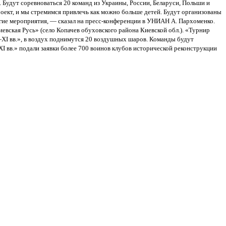
удут соревноваться 20 команд из Украины, России, Беларуси, Польши и
ект, и мы стремимся привлечь как можно больше детей. Будут организованы
ие мероприятия, — сказал на пресс-конференции в УНИАН А. Пархоменко.
вская Русь» (село Копачев обуховского района Киевской обл.). «Турнир
XI вв.», в воздух поднимутся 20 воздушных шаров. Команды будут
I вв.» подали заявки более 700 воинов клубов исторической реконструкции