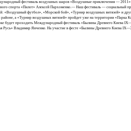
Международный фестиваль воздушных шаров «Воздушные приключения — 2011». Б
льного спорта «Пилот» Алексей Пархоменко.— Наш фестиваль — социальный про
й: «Воздушный футбол», «Морской бой», «Турнир воздушных витязей» и друг
 районе, а «Турнир воздушных витязей» пройдет уже на территории «Парка Кие
Парке будет проходить Международный фестиваль «Былины Древнего Киева IX—
ая Русь» Владимир Янченко. На участие в фесте «Былины Древнего Киева IX—X