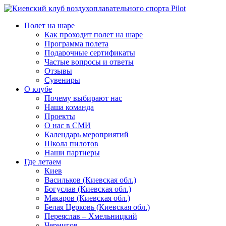
Полет на шаре
Как проходит полет на шаре
Программа полета
Подарочные сертификаты
Частые вопросы и ответы
Отзывы
Сувениры
О клубе
Почему выбирают нас
Наша команда
Проекты
О нас в СМИ
Календарь мероприятий
Школа пилотов
Наши партнеры
Где летаем
Киев
Васильков (Киевская обл.)
Богуслав (Киевская обл.)
Макаров (Киевская обл.)
Белая Церковь (Киевская обл.)
Переяслав – Хмельницкий
Чернигов