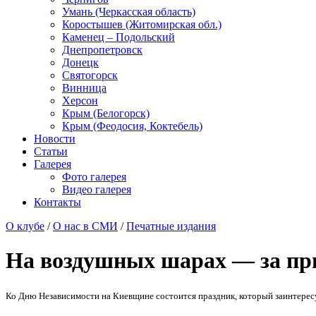
Умань (Черкасская область)
Коростышев (Житомирская обл.)
Каменец – Подольский
Днепропетровск
Донецк
Святогорск
Винница
Херсон
Крым (Белогорск)
Крым (Феодосия, Коктебель)
Новости
Статьи
Галерея
Фото галерея
Видео галерея
Контакты
О клубе
/
О нас в СМИ
/
Печатные издания
На воздушных шарах — за п
Ко Дню Независимости на Киевщине состоится праздник, который заинтересуе