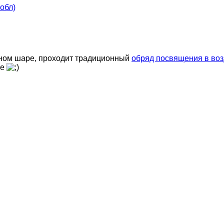
обл)
шном шаре, проходит традиционный
обряд посвящения в во
ре