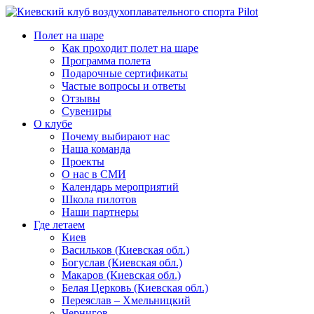
Полет на шаре
Как проходит полет на шаре
Программа полета
Подарочные сертификаты
Частые вопросы и ответы
Отзывы
Сувениры
О клубе
Почему выбирают нас
Наша команда
Проекты
О нас в СМИ
Календарь мероприятий
Школа пилотов
Наши партнеры
Где летаем
Киев
Васильков (Киевская обл.)
Богуслав (Киевская обл.)
Макаров (Киевская обл.)
Белая Церковь (Киевская обл.)
Переяслав – Хмельницкий
Чернигов