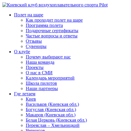
Полет на шаре
Как проходит полет на шаре
Программа полета
Подарочные сертификаты
Частые вопросы и ответы
Отзывы
Сувениры
О клубе
Почему выбирают нас
Наша команда
Проекты
О нас в СМИ
Календарь мероприятий
Школа пилотов
Наши партнеры
Где летаем
Киев
Васильков (Киевская обл.)
Богуслав (Киевская обл.)
Макаров (Киевская обл.)
Белая Церковь (Киевская обл.)
Переяслав – Хмельницкий
Чернигов