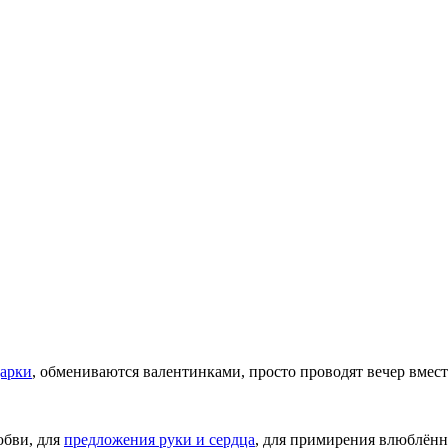
арки
, обмениваются валентинками, просто проводят вечер вме
юбви, для
предложения руки и сердца
, для примирения влюблённ